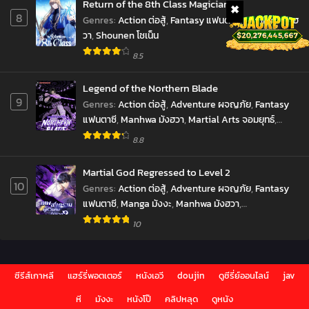
Return of the 8th Class Magician
8
Genres
:
Action ต่อสู้
,
Fantasy แฟนตาซี
,
Manhwa มังฮ
วา
,
Shounen โชเน็น
8.5
Legend of the Northern Blade
9
Genres
:
Action ต่อสู้
,
Adventure ผจญภัย
,
Fantasy
แฟนตาซี
,
Manhwa มังฮวา
,
Martial Arts จอมยุทธ์
,
Shounen โชเน็น
8.8
Martial God Regressed to Level 2
10
Genres
:
Action ต่อสู้
,
Adventure ผจญภัย
,
Fantasy
แฟนตาซี
,
Manga มังงะ
,
Manhwa มังฮวา
,
Reincarnation เกิดใหม่
,
Shounen โชเน็น
,
10
Supernatural เหนือธรรมชาติ
,
มังงะ
,
ราชันยมทูต
ซีรีส์เกาหลี
แฮร์รี่พอตเตอร์
หนังเอวี
doujin
ดูซีรี่ย์ออนไลน์
jav
หี
มังงะ
หนังโป๊
คลิปหลุด
ดูหนัง