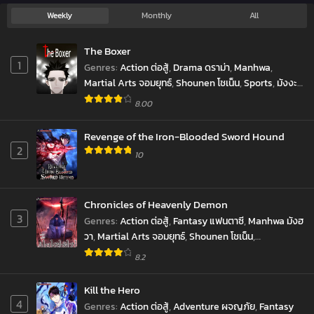
Legendary
Weekly
Monthly
All
Blacksmith
is
The Boxer
Vengeance
1
Genres
:
Action ต่อสู้
,
Drama ดราม่า
,
Manhwa
,
Martial Arts จอมยุทธ์
,
Shounen โชเน็น
,
Sports
,
มังงะ
เกาหลี
,
มังฮวา
8.00
Revenge of the Iron-Blooded Sword Hound
2
10
Chronicles of Heavenly Demon
3
Genres
:
Action ต่อสู้
,
Fantasy แฟนตาซี
,
Manhwa มังฮ
วา
,
Martial Arts จอมยุทธ์
,
Shounen โชเน็น
,
Supernatural เหนือธรรมชาติ
8.2
Kill the Hero
4
Genres
:
Action ต่อสู้
,
Adventure ผจญภัย
,
Fantasy